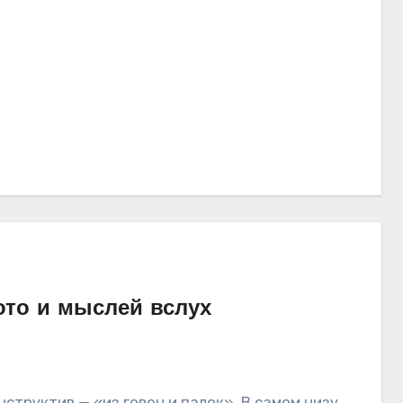
фото и мыслей вслух
нструктив — «из говен и палок». В самом низу