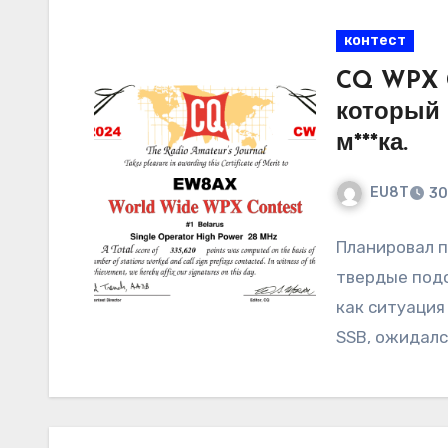
контест
CQ WPX C
который 
м***ка.
EU8T
30
Планировал п
твердые подо
как ситуация
SSB, ожидалс