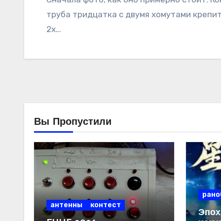
труба тридцатка с двумя хомутами крепит
2х…
Вы Пропустили
рано
антенны
контест
Эпох