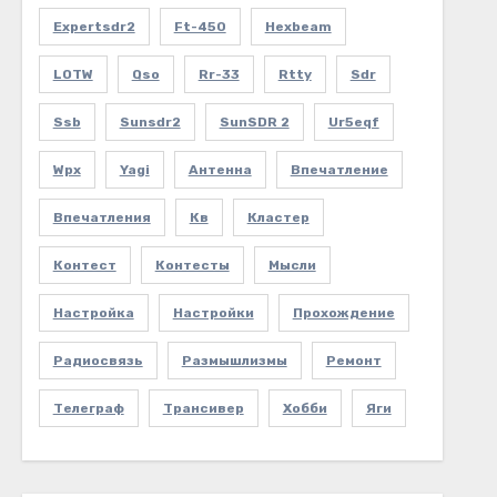
Expertsdr2
Ft-450
Hexbeam
LOTW
Qso
Rr-33
Rtty
Sdr
Ssb
Sunsdr2
SunSDR 2
Ur5eqf
Wpx
Yagi
Антенна
Впечатление
Впечатления
Кв
Кластер
Контест
Контесты
Мысли
Настройка
Настройки
Прохождение
Радиосвязь
Размышлизмы
Ремонт
Телеграф
Трансивер
Хобби
Яги