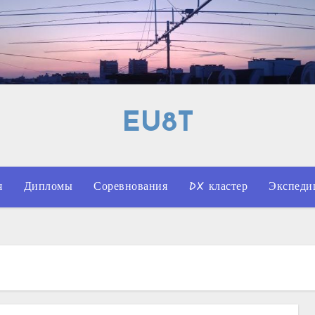
EU8T
я
Дипломы
Соревнования
DX кластер
Экспеди