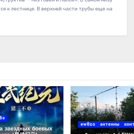
ся к лестнице. В верхней части трубы еще на
бэ
ew8zo
антенны
кон
а звездных боевых