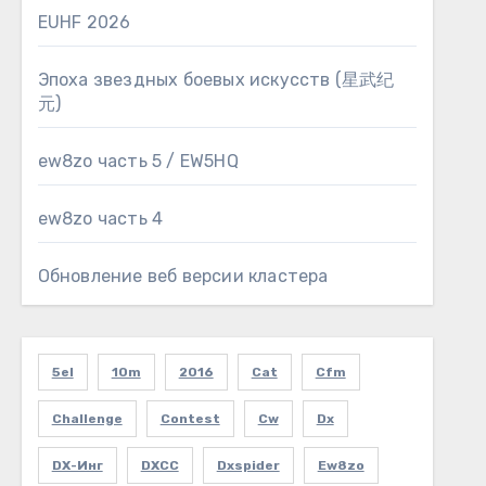
EUHF 2026
Эпоха звездных боевых искусств (星武纪
元)
ew8zo часть 5 / EW5HQ
ew8zo часть 4
Обновление веб версии кластера
5el
10m
2016
Cat
Cfm
Challenge
Contest
Cw
Dx
DX-Инг
DXCC
Dxspider
Ew8zo