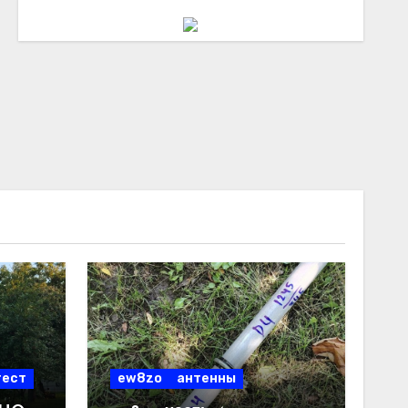
тест
ew8zo
антенны