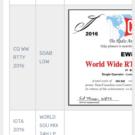
CQ WW
SOAB
RTTY
LOW
2016
WORLD
IOTA
SOU MIX
2016
24H LP