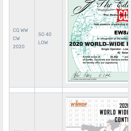
CQ WW
SO 40
CW
LOW
2020