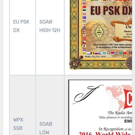
EU PSK
SOAB
DX
HIGH 12H
WPX
SOAB
SSB
LOW