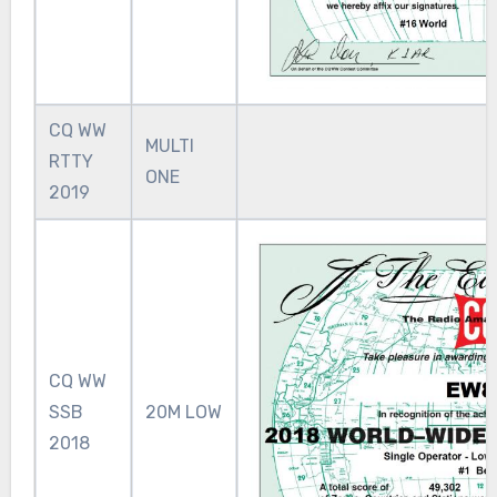
CQ WW
MULTI
RTTY
ONE
2019
CQ WW
SSB
20M LOW
2018