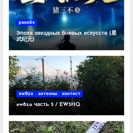
ранобэ
Эпоха звездных боевых искусств (星
武纪元)
ew8zo
антенны
контест
ew8zo часть 5 / EW5HQ