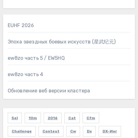
EUHF 2026
Эпоха звездных боевых искусств (星武纪元)
ew8zo часть 5 / EW5HQ
ew8zo часть 4
Обновление веб версии кластера
5el
10m
2016
Cat
Cfm
Challenge
Contest
Cw
Dx
DX-Инг