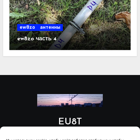
ew8zo
антенны
ew8zo часть 4
EU8T