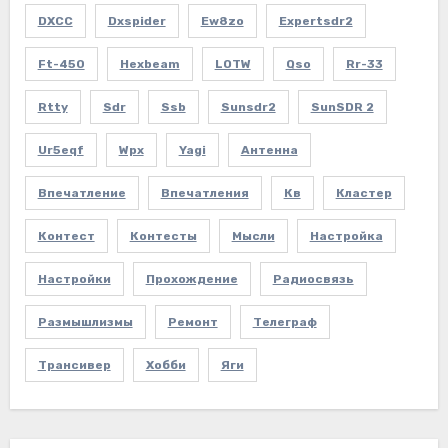
DXCC
Dxspider
Ew8zo
Expertsdr2
Ft-450
Hexbeam
LOTW
Qso
Rr-33
Rtty
Sdr
Ssb
Sunsdr2
SunSDR 2
Ur5eqf
Wpx
Yagi
Антенна
Впечатление
Впечатления
Кв
Кластер
Контест
Контесты
Мысли
Настройка
Настройки
Прохождение
Радиосвязь
Размышлизмы
Ремонт
Телеграф
Трансивер
Хобби
Яги