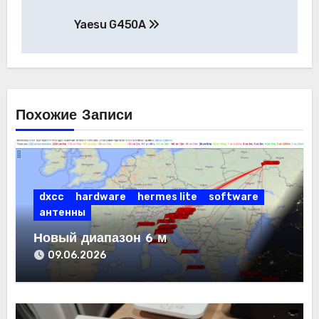
Навигация
Yaesu G450A
по
записям
Похожие Записи
dxcc
hardware
hermes lite
software
антенны
Новый диапазон 6 м
09.06.2026