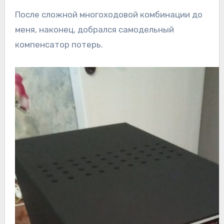
После сложной многоходовой комбинации до
меня, наконец, добрался самодельный
компенсатор потерь.