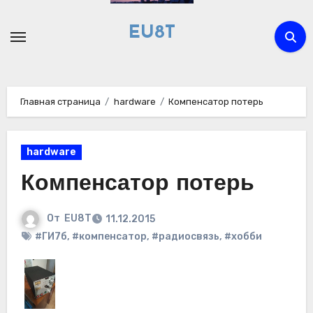
Перейти
к
EU8T
содержимому
Главная страница
hardware
Компенсатор потерь
hardware
Компенсатор потерь
От
EU8T
11.12.2015
#ГИ7б
,
#компенсатор
,
#радиосвязь
,
#хобби