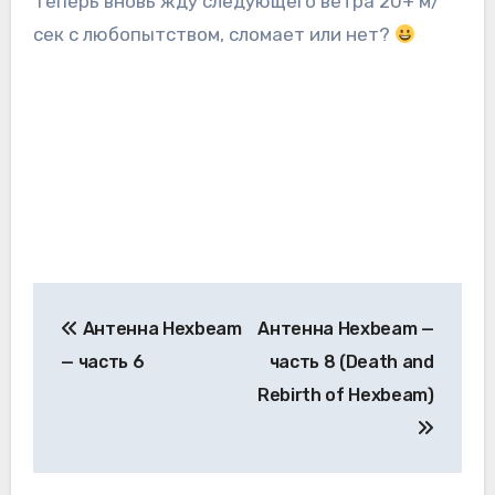
Теперь вновь жду следующего ветра 20+ м/
сек с любопытством, сломает или нет?
Навигация
Антенна Hexbeam
Антенна Hexbeam —
по
— часть 6
часть 8 (Death and
записям
Rebirth of Hexbeam)