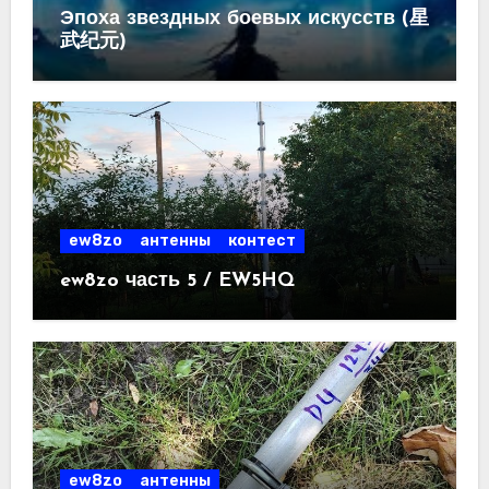
Эпоха звездных боевых искусств (星
武纪元)
ew8zo
антенны
контест
ew8zo часть 5 / EW5HQ
ew8zo
антенны