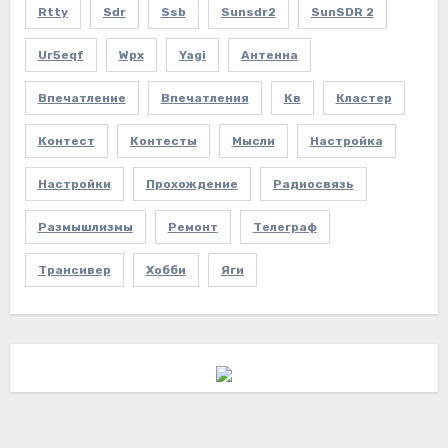
Rtty
Sdr
Ssb
Sunsdr2
SunSDR 2
Ur5eqf
Wpx
Yagi
Антенна
Впечатление
Впечатления
Кв
Кластер
Контест
Контесты
Мысли
Настройка
Настройки
Прохождение
Радиосвязь
Размышлизмы
Ремонт
Телеграф
Трансивер
Хобби
Яги