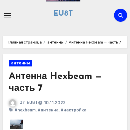
Перейти
к
EU8T
содержимому
Главная страница
антенны
Антенна Hexbeam — часть 7
антенны
Антенна Hexbeam —
часть 7
От
EU8T
10.11.2022
#hexbeam
,
#антенна
,
#настройка