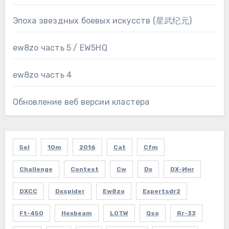
Эпоха звездных боевых искусств (星武纪元)
ew8zo часть 5 / EW5HQ
ew8zo часть 4
Обновление веб версии кластера
5el
10m
2016
Cat
Cfm
Challenge
Contest
Cw
Dx
DX-Инг
DXCC
Dxspider
Ew8zo
Expertsdr2
Ft-450
Hexbeam
LOTW
Qso
Rr-33