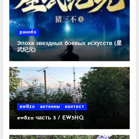
ранобэ
Эпоха звездных боевых искусств (星
武纪元)
ew8zo
антенны
контест
ew8zo часть 5 / EW5HQ