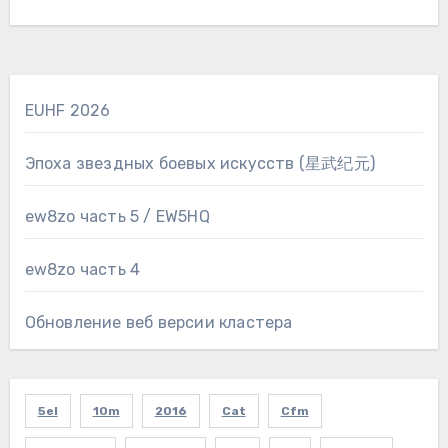
ДХов и спец.станции…
EUHF 2026
Эпоха звездных боевых искусств (星武纪元)
ew8zo часть 5 / EW5HQ
ew8zo часть 4
Обновление веб версии кластера
5el
10m
2016
Cat
Cfm