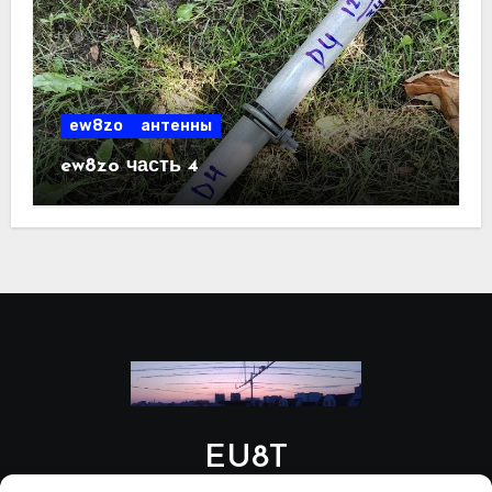
ew8zo
антенны
ew8zo часть 4
EU8T