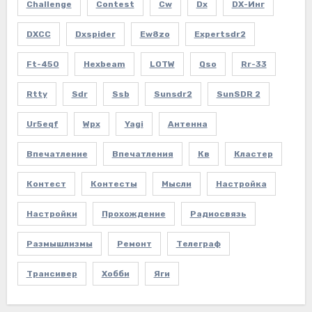
Challenge
Contest
Cw
Dx
DX-Инг
DXCC
Dxspider
Ew8zo
Expertsdr2
Ft-450
Hexbeam
LOTW
Qso
Rr-33
Rtty
Sdr
Ssb
Sunsdr2
SunSDR 2
Ur5eqf
Wpx
Yagi
Антенна
Впечатление
Впечатления
Кв
Кластер
Контест
Контесты
Мысли
Настройка
Настройки
Прохождение
Радиосвязь
Размышлизмы
Ремонт
Телеграф
Трансивер
Хобби
Яги