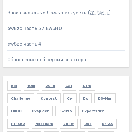
Эпоха звездных боевых искусств (星武纪元)
ew8zo часть 5 / EW5HQ
ew8zo часть 4
Обновление веб версии кластера
5el
10m
2016
Cat
Cfm
Challenge
Contest
Cw
Dx
DX-Инг
DXCC
Dxspider
Ew8zo
Expertsdr2
Ft-450
Hexbeam
LOTW
Qso
Rr-33