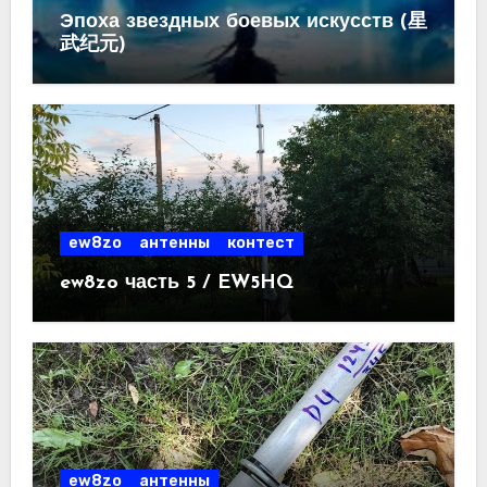
Эпоха звездных боевых искусств (星
武纪元)
ew8zo
антенны
контест
ew8zo часть 5 / EW5HQ
ew8zo
антенны