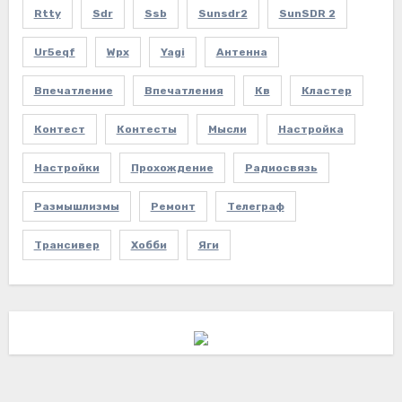
Rtty
Sdr
Ssb
Sunsdr2
SunSDR 2
Ur5eqf
Wpx
Yagi
Антенна
Впечатление
Впечатления
Кв
Кластер
Контест
Контесты
Мысли
Настройка
Настройки
Прохождение
Радиосвязь
Размышлизмы
Ремонт
Телеграф
Трансивер
Хобби
Яги