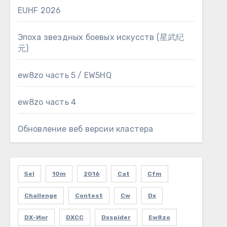
EUHF 2026
Эпоха звездных боевых искусств (星武纪
元)
ew8zo часть 5 / EW5HQ
ew8zo часть 4
Обновление веб версии кластера
5el
10m
2016
Cat
Cfm
Challenge
Contest
Cw
Dx
DX-Инг
DXCC
Dxspider
Ew8zo