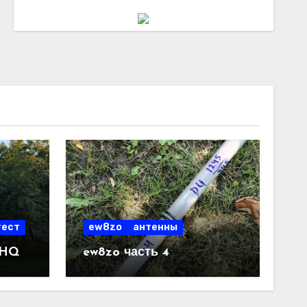
тест
ew8zo
антенны
5HQ
ew8zo часть 4