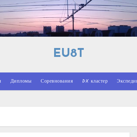
EU8T
я
Дипломы
Соревнования
DX кластер
Экспеди