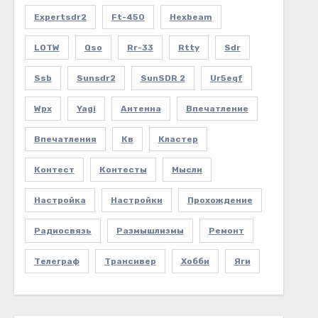
Expertsdr2
Ft-450
Hexbeam
LOTW
Qso
Rr-33
Rtty
Sdr
Ssb
Sunsdr2
SunSDR 2
Ur5eqf
Wpx
Yagi
Антенна
Впечатление
Впечатления
Кв
Кластер
Контест
Контесты
Мысли
Настройка
Настройки
Прохождение
Радиосвязь
Размышлизмы
Ремонт
Телеграф
Трансивер
Хобби
Яги