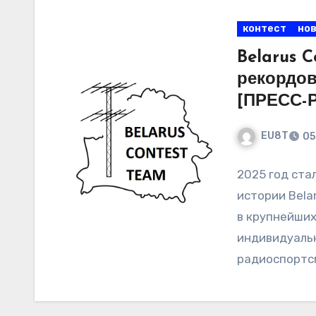
контест
но
Belarus 
рекордо
[ПРЕСС-
EU8T
05
2025 год ста
истории Bela
в крупнейши
индивидуаль
радиоспортс