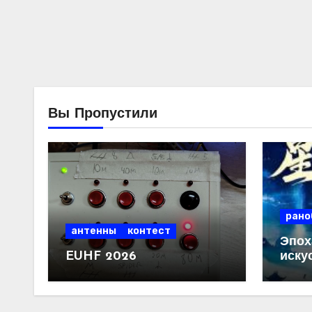
Вы Пропустили
рано
антенны
контест
Эпох
EUHF 2026
иску