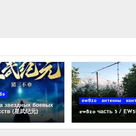
бэ
ew8zo
антенны
кон
а звездных боевых
сств (星武纪元)
ew8zo часть 5 / EW